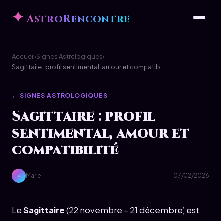
✦
AstroRencontre
Accueil
›
Signes Astrologiques
›
Sagittaire : profil sentimental, amour et compatib...
← SIGNES ASTROLOGIQUES
Sagittaire : profil
sentimental, amour et
compatibilité
Marie
07/02/2026
✦
Le
Sagittaire
(22 novembre – 21 décembre) est